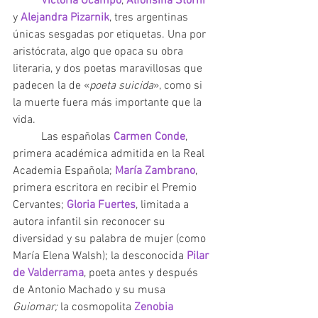
Victoria Ocampo
, 
Alfonsina Storni 
y 
Alejandra Pizarnik
, tres argentinas 
únicas sesgadas por etiquetas. Una por 
aristócrata, algo que opaca su obra 
literaria, y dos poetas maravillosas que 
padecen la de «
poeta suicida
», como si 
la muerte fuera más importante que la 
vida. 
	Las españolas 
Carmen Conde
, 
primera académica admitida en la Real 
Academia Española; 
María Zambrano
, 
primera escritora en recibir el Premio 
Cervantes; 
Gloria Fuertes
, limitada a 
autora infantil sin reconocer su 
diversidad y su palabra de mujer (como 
María Elena Walsh); la desconocida 
Pilar 
de Valderrama
, poeta antes y después 
de Antonio Machado y su musa 
Guiomar; 
la cosmopolita 
Zenobia 