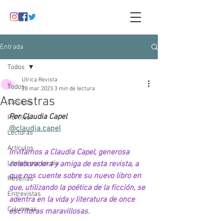
Entrada
Todos
Ulrica Revista
Todos
28 mar 2023
3 min de lectura
Ancestras
Clásicos
Por Claudia Capel
Perfiles
@claudia.capel
Lecturas
Artículos
Invitamos a Claudia Capel, generosa 
Librero por un día
colaboradora y amiga de esta revista, a 
que nos cuente sobre su nuevo libro en 
Reseñas
que, utilizando la poética de la ficción, se 
Entrevistas
adentra en la vida y literatura de once 
Columnas
escritoras maravillosas.