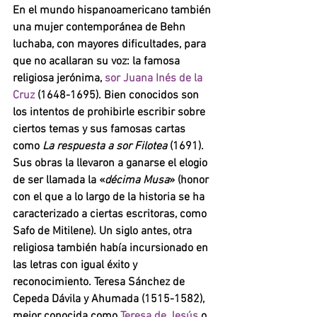
En el mundo hispanoamericano también 
una mujer contemporánea de Behn 
luchaba, con mayores dificultades, para 
que no acallaran su voz: la famosa 
religiosa jerónima, 
sor Juana Inés de la 
Cruz 
(1648-1695). Bien conocidos son 
los intentos de prohibirle escribir sobre 
ciertos temas y sus famosas cartas 
como 
La respuesta a sor Filotea 
(1691). 
Sus obras la llevaron a ganarse el elogio 
de ser llamada la «
décima Musa
» (honor 
con el que a lo largo de la historia se ha 
caracterizado a ciertas escritoras, como 
Safo de Mitilene). Un siglo antes, otra 
religiosa también había incursionado en 
las letras con igual éxito y 
reconocimiento. Teresa Sánchez de 
Cepeda Dávila y Ahumada (1515-1582), 
mejor conocida como 
Teresa de Jesús 
o 