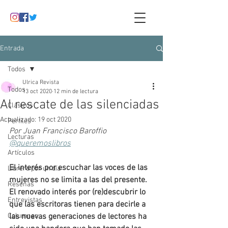
Entrada
Todos
Ulrica Revista
Todos
13 oct 2020
12 min de lectura
Al rescate de las silenciadas
Clásicos
Actualizado:
19 oct 2020
Perfiles
Por Juan Francisco Baroffio
Lecturas
@queremoslibros
Artículos
El interés por escuchar las voces de las 
Librero por un día
mujeres no se limita a las del presente. 
Reseñas
El renovado interés por (re)descubrir lo 
Entrevistas
que las escritoras tienen para decirle a 
Columnas
las nuevas generaciones de lectores ha 