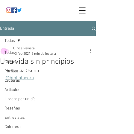
Entrada
Todos
Ulrica Revista
Todos
13 feb 2021
2 min de lectura
Una vida sin principios
Clásicos
Por Lucía Osorio
Perfiles
@bibliotacora
Lecturas
Artículos
Librero por un día
Reseñas
Entrevistas
Columnas