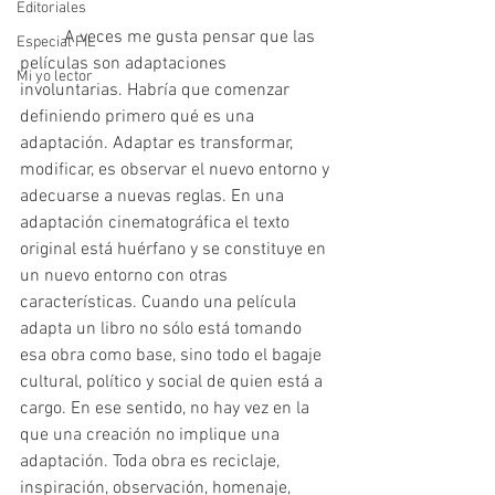
Editoriales
	A veces me gusta pensar que las 
Especial FIL
películas son adaptaciones 
Mi yo lector
involuntarias. Habría que comenzar 
definiendo primero qué es una 
adaptación. Adaptar es transformar, 
modificar, es observar el nuevo entorno y 
adecuarse a nuevas reglas. En una 
adaptación cinematográfica el texto 
original está huérfano y se constituye en 
un nuevo entorno con otras 
características. Cuando una película 
adapta un libro no sólo está tomando 
esa obra como base, sino todo el bagaje 
cultural, político y social de quien está a 
cargo. En ese sentido, no hay vez en la 
que una creación no implique una 
adaptación. Toda obra es reciclaje, 
inspiración, observación, homenaje, 