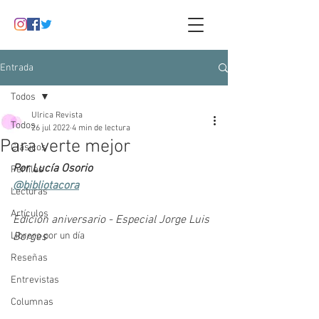
Entrada
Todos
Ulrica Revista
Todos
26 jul 2022
4 min de lectura
Para verte mejor
Clásicos
Por Lucía Osorio
Perfiles
@bibliotacora
Lecturas
Artículos
Edición aniversario - Especial Jorge Luis 
Librero por un día
Borges
Reseñas
Entrevistas
Columnas