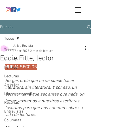
Entrada
Todos
Ulrica Revista
Todos
27 abr 2025
2 min de lectura
Eddie Fitte, lector
Clásicos
NUEVA SECCIÓN
Perfiles
Lecturas
Borges creía que no se puede hacer 
Artículos
literatura, sin literatura. Y por eso, un 
Librero por un día
escritor tenía que ser, antes que nada, un 
lector. Invitamos a nuestros escritores 
Reseñas
favoritos para que nos cuenten sobre su 
Entrevistas
vida de lectores.
Columnas