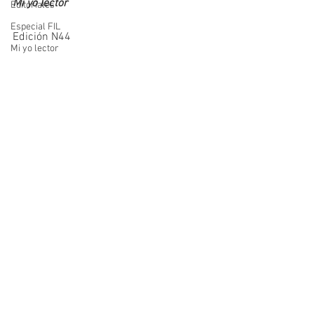
Mi yo lector
Editoriales
Especial FIL
Edición N44
Mi yo lector