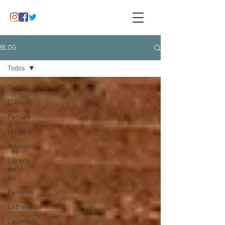
BLOG
Todos
Todos
Clásicos
Perfiles
Lecturas
Artículos
Librero
por un
día
Reseñas
Entrevistas
Columnas