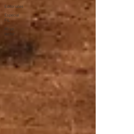
Editoriales
Especial
FIL
Mi yo
lector