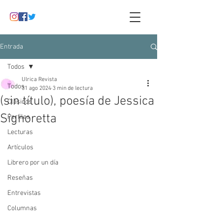
Entrada
Todos
Ulrica Revista
Todos
31 ago 2024
3 min de lectura
(sin título), poesía de Jessica
Clásicos
Signoretta
Perfiles
Lecturas
Artículos
Librero por un día
Reseñas
Entrevistas
Columnas