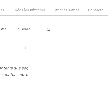
as
Todos los números
Quiénes somos
Contacto
istas
Columnas
r tenía que ser, 
s cuenten sobre 