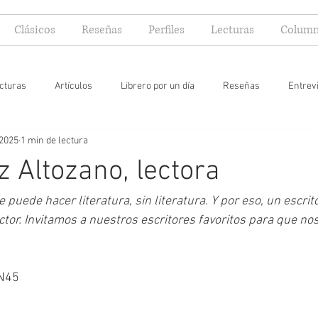
Clásicos
Reseñas
Perfiles
Lecturas
Column
cturas
Artículos
Librero por un día
Reseñas
Entrev
 2025
1 min de lectura
 yo lector
z Altozano, lectora
 puede hacer literatura, sin literatura. Y por eso, un escrito
ctor. Invitamos a nuestros escritores favoritos para que no
 N45