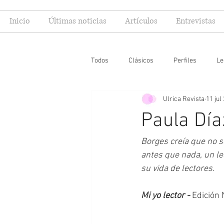
Inicio
Últimas noticias
Artículos
Entrevistas
Todos
Clásicos
Perfiles
Le
Ulrica Revista
11 jul
Editoriales
Especial FIL
Mi
Paula Día
Borges creía que no se
antes que nada, un le
su vida de lectores.
Mi yo lector - 
Edición