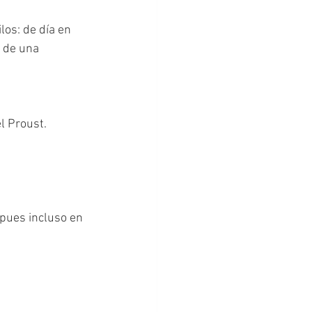
los: de día en 
z de una 
l Proust. 
 pues incluso en 