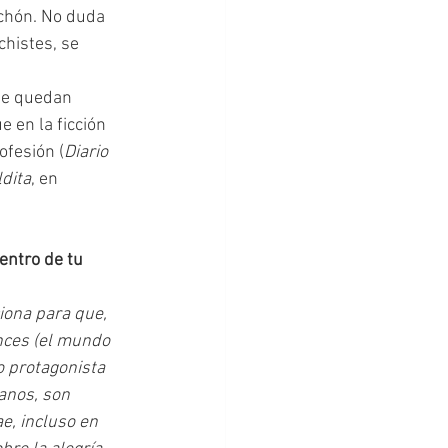
achón. No duda 
chistes, se 
 en la ficción 
ofesión (
Diario 
dita
, en 
entro de tu 
iona para que, 
nces (el mundo 
o protagonista 
anos, son 
e, incluso en 