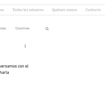
as
Todos los números
Quiénes somos
Contacto
istas
Columnas
versamos con el 
harla 