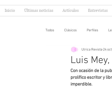
Inicio
Últimas noticias
Artículos
Entrevistas
Todos
Clásicos
Perfiles
Le
Ulrica Revista
24 oct
Editoriales
Especial FIL
Mi
Luis Mey,
Con ocasión de la publ
prolífico escritor y l
imperdible. 