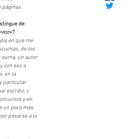
 páginas.
stingue de 
«voz»?
día en que me 
scuchás, de los 
n suma, un autor 
y con eso a 
, en la 
y particular 
al escribo, y 
concursos y en 
re un poco más, 
 por pasarse a la 