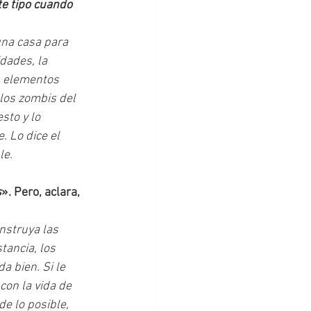
te tipo cuando 
na casa para 
dades, la 
s elementos 
los zombis del 
sto y lo 
. Lo dice el 
le.
s
». Pero, aclara, 
nstruya las 
ancia, los 
 bien. Si le 
on la vida de 
e lo posible, 