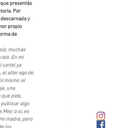
n que presentás 
toria. Por 
 descarnada y 
mor propio 
forma de 
pio, muchas 
rato. En mi 
 cartel ya 
 el alter ego de 
o mismo: el 
je, una 
que pide, 
publicar algo 
 Mey: o sí, es 
 mi madre, pero 
e los 