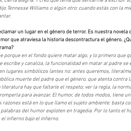
s, cierta alegría. Y creo que tenía que sentarme a escribir so
jo Tennesse Williams o algún otro: cuando estás con la mier
ntar.
reclamar un lugar en el género de terror. Es nuestra novela 
umor que atraviesa la historia descontractura el género. ¿
trama?
be porque en el fondo quiere matar algo, y lo primero que q
e escribe y canaliza, la funcionalidad en matar al padre se 
 lugares simbólicos (antes no: antes queremos, literalmen
bólica muerte del padre que el género, que atenta contra la
literatura hay que faltarle el respeto; ver la regla, la norm
 romperla para avanzar. El humor, de todos modos, tiene un 
s razones está en lo que llamo el sujeto ambiente: basta co
 palabras del humor exploten en tragedia. Por lo tanto el 
l infierno bajo el infierno.