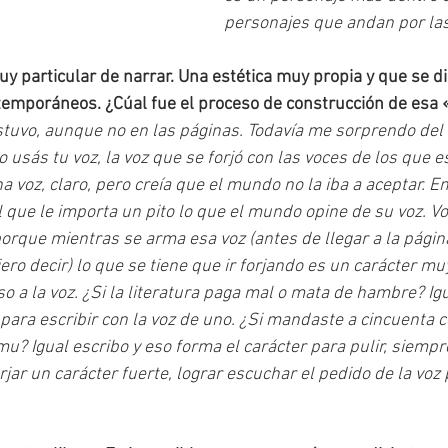
personajes que andan por las
y particular de narrar. Una estética muy propia y que se di
temporáneos. ¿Cúal fue el proceso de construcción de esa 
tuvo, aunque no en las páginas. Todavía me sorprendo del 
o usás tu voz, la voz que se forjó con las voces de los que e
a voz, claro, pero creía que el mundo no la iba a aceptar. E
 que le importa un pito lo que el mundo opine de su voz. Vo
orque mientras se arma esa voz (antes de llegar a la página
iero decir) lo que se tiene que ir forjando es un carácter mu
o a la voz. ¿Si la literatura paga mal o mata de hambre? Igu
 para escribir con la voz de uno. ¿Si mandaste a cincuenta 
mu? Igual escribo y eso forma el carácter para pulir, siemp
 forjar un carácter fuerte, lograr escuchar el pedido de la voz