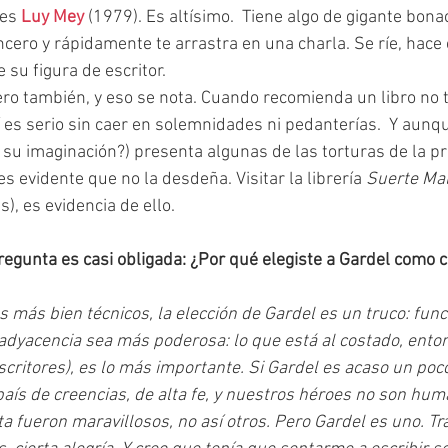
es 
Luy Mey
 (1979). Es altísimo.  Tiene algo de gigante bon
cero y rápidamente te arrastra en una charla. Se ríe, hace 
 su figura de escritor.
es serio sin caer en solemnidades ni pedanterías.  Y aunque
 su imaginación?) presenta algunas de las torturas de la pr
 es evidente que no la desdeña. Visitar la librería 
Suerte Mal
), es evidencia de ello.
egunta es casi obligada: ¿Por qué elegiste a Gardel como c
 más bien técnicos, la elección de Gardel es un truco: func
 adyacencia sea más poderosa: lo que está al costado, ento
critores), es lo más importante. Si Gardel es acaso un poc
ís de creencias, de alta fe, y nuestros héroes no son hum
a fueron maravillosos, no así otros. Pero Gardel es uno. Tra