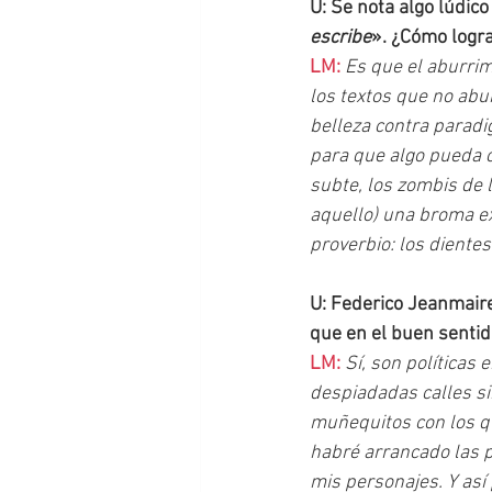
U: Se nota algo lúdico
escribe
». ¿Cómo logra
LM: 
Es que el aburrim
los textos que no abur
belleza contra paradi
para que algo pueda c
subte, los zombis de l
aquello) una broma ext
proverbio: los dientes
U: Federico Jeanmaire
que en el buen sentid
LM: 
Sí, son políticas 
despiadadas calles si
muñequitos con los qu
habré arrancado las p
mis personajes. Y así