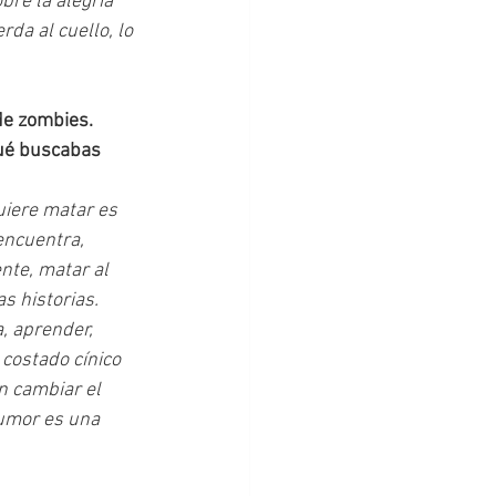
bre la alegría 
da al cuello, lo 
de zombies. 
Qué buscabas 
uiere matar es 
encuentra, 
te, matar al 
s historias. 
a, aprender, 
costado cínico 
n cambiar el 
humor es una 