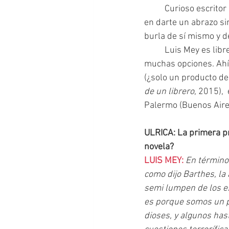
	Curioso escritor 
en darte un abrazo sin
burla de sí mismo y de
  	Luis Mey es librero también, y eso se nota. Cuando recomienda un libro no te quedan 
muchas opciones. Ahí 
(¿solo un producto de
de un librero
, 2015), 
Palermo (Buenos Aires
ULRICA: La primera pr
novela?
LUIS MEY: 
En términos
como dijo Barthes, la
semi lumpen de los es
es porque somos un pa
dioses, y algunos hast