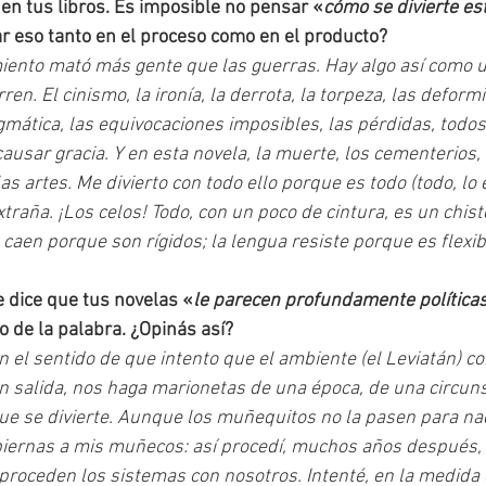
 en tus libros. Es imposible no pensar «
cómo se divierte es
r eso tanto en el proceso como en el producto?
iento mató más gente que las guerras. Hay algo así como u
ren. El cinismo, la ironía, la derrota, la torpeza, las deformi
gmática, las equivocaciones imposibles, las pérdidas, todo
ausar gracia. Y en esta novela, la muerte, los cementerios, 
as artes. Me divierto con todo ello porque es todo (todo, lo e
raña. ¡Los celos! Todo, con un poco de cintura, es un chiste
 caen porque son rígidos; la lengua resiste porque es flexib
 dice que tus novelas «
le parecen profundamente política
o de la palabra. ¿Opinás así?
en el sentido de que intento que el ambiente (el Leviatán) co
n salida, nos haga marionetas de una época, de una circunst
e se divierte. Aunque los muñequitos no la pasen para nada
iernas a mis muñecos: así procedí, muchos años después, c
 proceden los sistemas con nosotros. Intenté, en la medida d