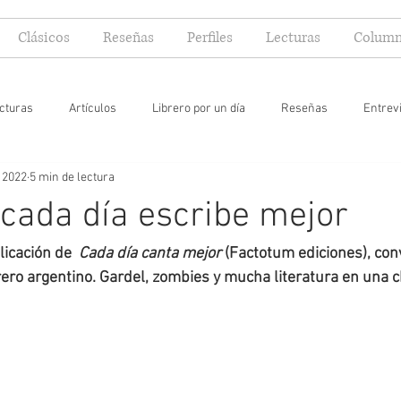
Clásicos
Reseñas
Perfiles
Lecturas
Column
cturas
Artículos
Librero por un día
Reseñas
Entrev
 2022
5 min de lectura
 yo lector
 cada día escribe mejor
icación de  
Cada día canta mejor 
(Factotum ediciones), con
ibrero argentino. Gardel, zombies y mucha literatura en una c