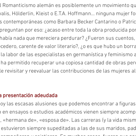
l el Romanticismo alemán es posiblemente un movimiento q
is, Hölderlin, Kleist o E.T.A. Hoffmann… ninguna mujer fo
tas contemporáneas como Barbara Becker Cantarino o Patric
reguntan por eso: ¿acaso entre toda la obra producida po
había nada que mereciera perdurar? ¿Fueron sus cuentos, 
edero, carente de valor literario?, ¿o es que hubo un borr
la labor de las especialistas en germanística y feminismo a 
ha permitido recuperar una copiosa cantidad de obras perd
e revisitar y reevaluar las contribuciones de las mujeres a
a presentación adeudada
 en ensayos o estudios académicos vienen siempre acomp
 «hermana de», «esposa de». Las carreras (y la vida misma
estuvieron siempre supeditadas a las de sus maridos, pad