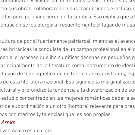
compañaron y asistieron. En muchos casos, fueron sus sec
on sus obras, colaboraron en sus traducciones e incluso, e
e ellos pero permanecieron en la sombra. Eso explica que a 
inuación se les otorgara frecuentemente el lugar de musa
oras británicas la conquista de un campo profesional en el 
mania, el proceso que iba a unificar decenas de pequeños p
principalmente de la literatura como instrumento de identi
lusión de todo aquello que no fuera blanco, cristiano y, es
 de esta literatura nacional. Eso significó la marginalizació
ultural y profundizó la tendencia a la disvalorización de su
 estudio concentrado en las mujeres románticas debería ser
ar de subordinación a un otro (hombre) relevante para pres
os con méritos (y falencias) que les son propias.
n Arnim