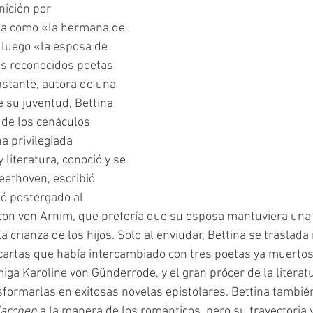
nición por 
da como «la hermana de 
luego «la esposa de 
s reconocidos poetas 
bstante, autora de una 
e su juventud, Bettina 
 de los cenáculos 
a privilegiada 
literatura, conoció y se 
eethoven, escribió 
ó postergado al 
on von Arnim, que prefería que su esposa mantuviera una v
a crianza de los hijos. Solo al enviudar, Bettina se traslad
 cartas que había intercambiado con tres poetas ya muertos
ga Karoline von Günderrode, y el gran prócer de la literatu
sformarlas en exitosas novelas epistolares. Bettina también
archen 
a la manera de los románticos, pero su trayectoria v