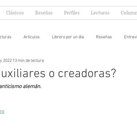
Clásicos
Reseñas
Perfiles
Lecturas
Column
cturas
Artículos
Librero por un día
Reseñas
Entrev
y 2022
13 min de lectura
 yo lector
xiliares o creadoras?
anticismo alemán.
es