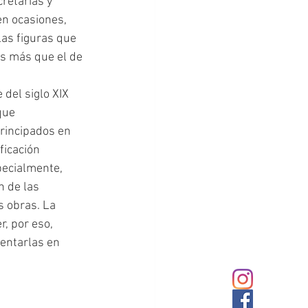
retarias y 
n ocasiones, 
las figuras que 
s más que el de 
que 
rincipados en 
ficación 
pecialmente, 
n de las 
s obras. La 
, por eso, 
entarlas en 