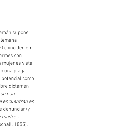
 alemana 
) coinciden en 
formes con 
 mujer es vista 
mo una plaga 
e potencial como 
ebre dictamen 
se han 
se encuentran en 
 denunciar (y 
y madres 
schall, 1855), 