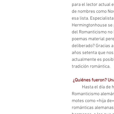
para el lector actua
de nombres como Noval
esa lista. Especialis
Hermingtonhouse se p
del Romanticismo no 
poemas material perec
deliberado? Gracias a 
años setenta que nos 
actualmente es posibl
tradición romántica.
¿Quiénes fueron? Un
	Hasta el día de hoy las escasas alusiones que podemos encontrar a figuras femeninas del 
Romanticismo alemán
motes como «hija de»,
románticas alemanas 