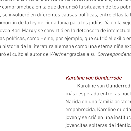
 y comprometida en la que denunció la situación de los pob
se involucró en diferentes causas políticas, entre ellas la 
moción de la ley de ciudadanía para los judíos. Ya en la vejez
oven Karl Marx y se convirtió en la defensora de intelectual
 políticas, como Heine, por ejemplo, que sufrió el exilio en
a historia de la literatura alemana como una eterna niña exc
ó el culto al autor de 
Werther 
gracias a su 
Correspondenci
Karoline von Günderrode
	Karoline von Günderrode es tal vez la 
más respetada entre las poet
Nacida en una familia aristocr
empobrecida, Karoline quedó
joven y se crió en una instituc
jovencitas solteras de idéntic