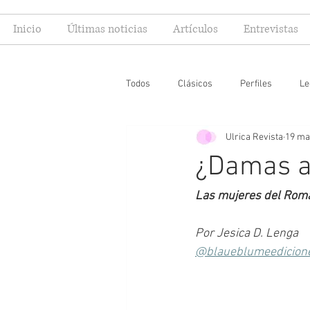
Inicio
Últimas noticias
Artículos
Entrevistas
Todos
Clásicos
Perfiles
Le
Ulrica Revista
19 ma
Editoriales
Especial FIL
Mi
¿Damas au
Las mujeres del Rom
Por Jesica D. Lenga
@blaueblumeedicion