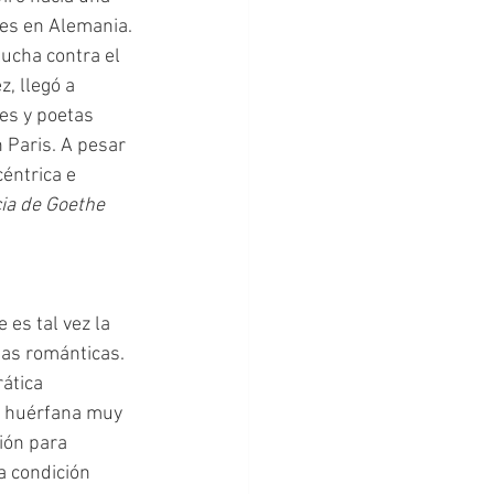
res en Alemania. 
lucha contra el 
, llegó a 
es y poetas 
 Paris. A pesar 
éntrica e 
a de Goethe 
as románticas. 
ática 
 huérfana muy 
ión para 
a condición 