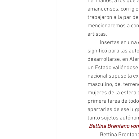
hermanos, a los que a
amanuenses, corrigier
trabajaron a la par d
mencionaremos a cont
artistas.
 	Insertas en una cultura de por sí fuertemente patriarcal, mientras el avance del siglo XIX 
significó para las aut
desarrollarse, en Ale
un Estado valiéndose 
nacional supuso la exc
masculino, del terreno
mujeres de la esfera c
primera tarea de todo
apartarlas de ese lug
tanto sujetos autónom
Bettina Brentano vo
	Bettina Brentano von Arnim es un claro 