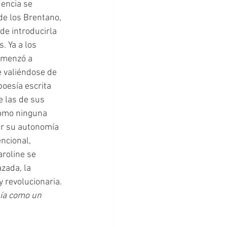
dencia se 
de los Brentano, 
de introducirla 
. Ya a los 
omenzó a 
 valiéndose de 
poesía escrita 
e las de sus 
omo ninguna 
ar su autonomía 
ncional, 
roline se 
zada, la 
 revolucionaria. 
ía como un 