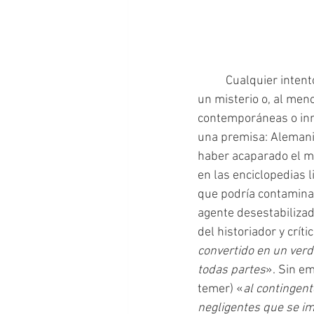
	Cualquier intento por reconstruir el rol de las mujeres del Romanticismo alemán supone 
un misterio o, al men
contemporáneas o inm
una premisa: Alemania
haber acaparado el me
en las enciclopedias 
que podría contaminar
agente desestabilizad
del historiador y crít
convertido en un verda
todas partes
». Sin e
temer) «
al contingen
negligentes que se im