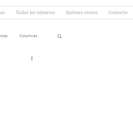
as
Todos los números
Quiénes somos
Contacto
istas
Columnas