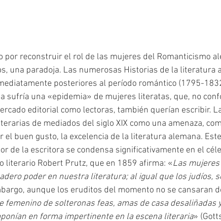
os, una paradoja. Las numerosas Historias de la literatura
ediatamente posteriores al período romántico (1795-1832
 sufría una «epidemia» de mujeres literatas, que, no con
rcado editorial como lectoras, también querían escribir. La
literarias de mediados del siglo XIX como una amenaza, co
 el buen gusto, la excelencia de la literatura alemana. Est
or de la escritora se condensa significativamente en el cél
ico literario Robert Prutz, que en 1859 afirma: «
Las mujeres 
dero poder en nuestra literatura; al igual que los judíos, 
mbargo, aunque los eruditos del momento no se cansaran de
te femenino de solteronas feas, amas de casa desaliñadas 
ponían en forma impertinente en la escena literaria
» (Gott