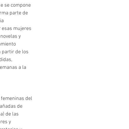
ue se compone 
rma parte de 
ia 
r esas mujeres 
novelas y 
amiento 
partir de los 
idas, 
lemanas a la 
añadas de 
) de las 
res y 