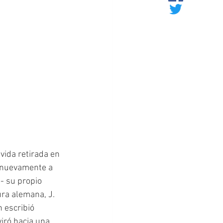
ida retirada en 
a nuevamente a 
- su propio 
ra alemana, J. 
 escribió 
iró hacia una 