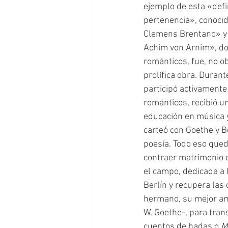
ejemplo de esta «defi
pertenencia», conoci
Clemens Brentano» y 
Achim von Arnim», do
románticos, fue, no o
prolífica obra. Durant
participó activamente
románticos, recibió un
educación en música y 
carteó con Goethe y B
poesía. Todo eso qued
contraer matrimonio c
el campo, dedicada a l
Berlín y recupera las
hermano, su mejor ami
W. Goethe-, para tran
cuentos de hadas o 
M