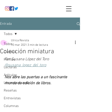
Entrada
Todos
Ulrica Revista
Todos
10 mar 2021
3 min de lectura
Colección miniatura
Clásicos
Por Susana López del Toro
Perfiles
@susana_lopez_del_toro
Lecturas
Artículos
Nos abre las puertas a un fascinante 
Librero por un día
mundo de edición de libros.
Reseñas
Entrevistas
Columnas