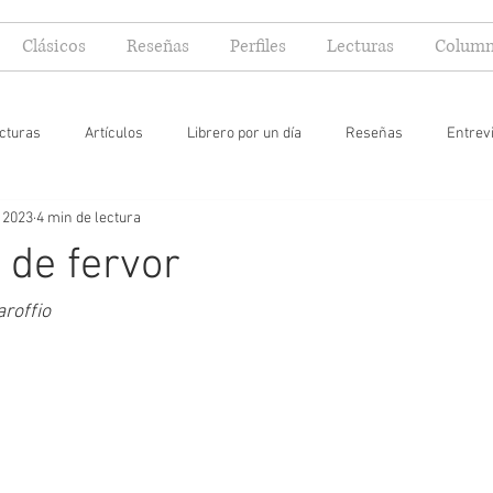
Clásicos
Reseñas
Perfiles
Lecturas
Column
cturas
Artículos
Librero por un día
Reseñas
Entrev
 2023
4 min de lectura
 yo lector
 de fervor
roffio