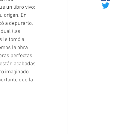
e un libro vivo: 
u origen. En 
có a depurarlo. 
dual (las 
s le tomó a 
emos la obra 
bras perfectas 
s están acabadas 
ero imaginado 
ortante que la 