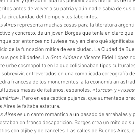
nhauer y que admiraba las posibilidades literarias de la R
itos antes de volver a su patria y aún nadie sabía de sus 
, la circularidad del tiempo y los laberintos.
s Aires 
representa muchas cosas para la literatura argentin
ctivo y concreto, de un joven Borges que tenía en claro que 
unque por entonces no tuviese muy en claro qué significaba 
sus posibilidades. La 
Gran Aldea
 de Vicente Fidel López no 
te urbe cosmopolita en la que colisionaban tipos culturales.
e sobrevivir, entreverados en una complicada coreografía de
iedra francesa de los monumentos, a la economía arrastrad
multuosas masas de italianos, españoles, «
turcos
» y «
rusos
América
». Pero en esa caótica pujanza, que aumentaba bre
 Aires le faltaba estatura.
s Aires 
es un canto romántico a un pasado de arrabales y p
 estaban en franca desaparición. Borges crea un mito de s
tios con aljibe y de canceles. Las calles de Buenos Aires, e