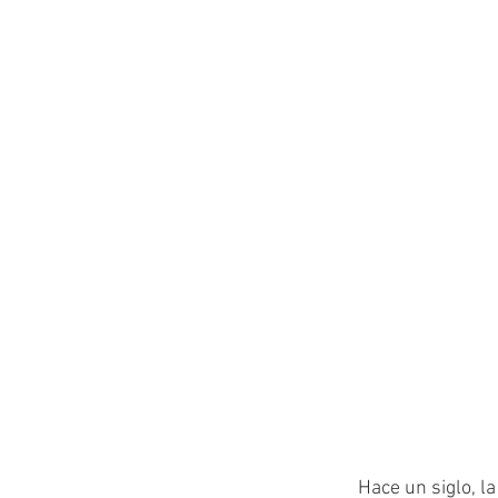
	Hace un siglo, la literatura argentina se encontraba en la búsqueda de su propia identidad. 