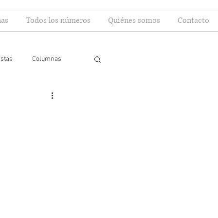
as
Todos los números
Quiénes somos
Contacto
istas
Columnas