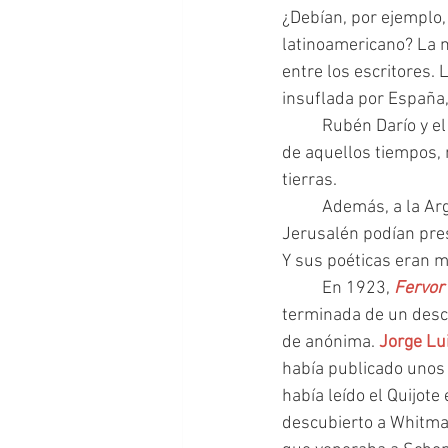
¿Debían, por ejemplo,
latinoamericano? La m
entre los escritores. 
insuflada por España
 	Rubén Darío y el Modernismo, aunque habían captado a Lugones, el arquetipo del escritor 
de aquellos tiempos, 
tierras.
  	Además, a la Argentina le faltaba una ciudad mítica. Londres, París, Nueva York, Roma, 
Jerusalén podían pres
Y sus poéticas eran m
 	En 1923, 
Fervor
terminada de un desco
de anónima. 
Jorge Lu
había publicado unos
había leído el Quijote
descubierto a Whitma