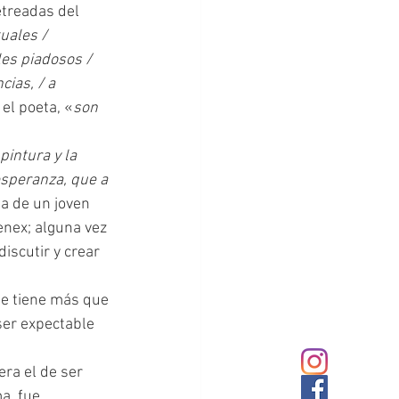
etreadas del 
uales / 
es piadosos / 
ias, / a 
 el poeta, «
son 
pintura y la 
esperanza, que a 
a de un joven 
enex; alguna vez 
iscutir y crear 
ue tiene más que 
ser expectable 
a, fue 