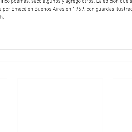
ficó poemas, sacó algunos y agregó otros. La edición que s
ada por Emecé en Buenos Aires en 1969, con guardas ilustra
h.