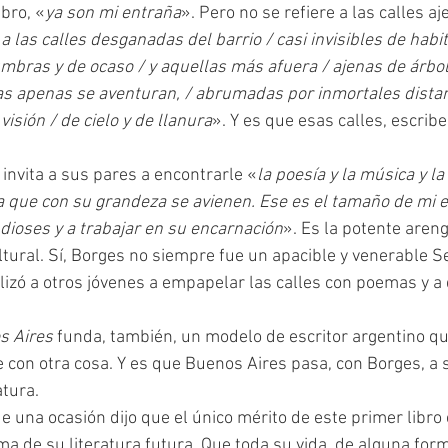
bro, «
ya son mi entraña
». Pero no se refiere a las calles aj
 a las calles desganadas del barrio / casi invisibles de habit
bras y de ocaso / y aquellas más afuera / ajenas de árbol
s apenas se aventuran, / abrumadas por inmortales distanc
isión / de cielo y de llanura
». Y es que esas calles, escribe
 invita a sus pares a encontrarle «
la poesía y la música y la 
ica que con su grandeza se avienen. Ese es el tamaño de mi 
 dioses y a trabajar en su encarnación
». Es la potente areng
ltural. Sí, Borges no siempre fue un apacible y venerable S
izó a otros jóvenes a empapelar las calles con poemas y a d
s Aires 
funda, también, un modelo de escritor argentino q
e con otra cosa. Y es que Buenos Aires pasa, con Borges, a 
atura.
a de su literatura futura. Que toda su vida, de alguna form