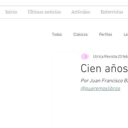
Inicio
Últimas noticias
Artículos
Entrevistas
Todos
Clásicos
Perfiles
Le
Ulrica Revista
23 feb
Editoriales
Especial FIL
Mi
Cien años
Por Juan Francisco Ba
@queremoslibros