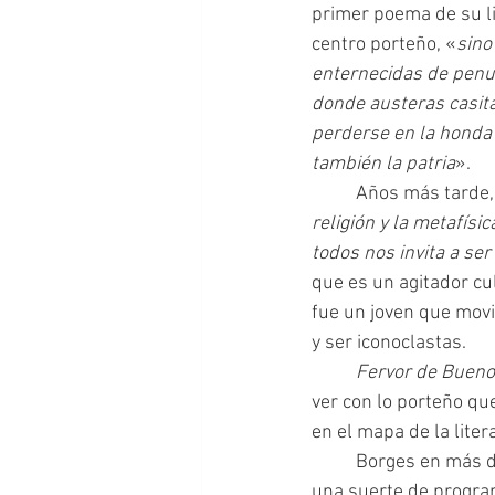
primer poema de su li
centro porteño, «
sino
enternecidas de penum
donde austeras casita
perderse en la honda v
también la patria
».
 	Años más tarde,
religión y la metafís
todos nos invita a ser
que es un agitador cu
fue un joven que movil
y ser iconoclastas.
	Fervor de Bueno
ver con lo porteño qu
en el mapa de la liter
 	Borges en más de una ocasión dijo que el único mérito de este primer libro era el de ser 
una suerte de program