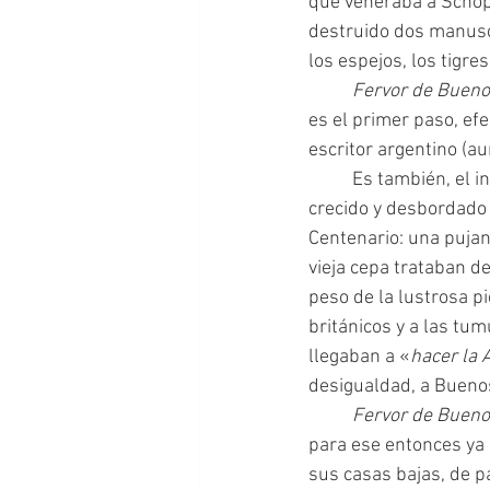
que veneraba a Schope
destruido dos manuscr
los espejos, los tigres
	Fervor de Bueno
es el primer paso, efe
escritor argentino (a
 	Es también, el inicio de la fundación mítica de esa ciudad. La Ciudad de Buenos Aires había 
crecido y desbordado 
Centenario: una pujan
vieja cepa trataban d
peso de la lustrosa p
británicos y a las tu
llegaban a «
hacer la 
desigualdad, a Buenos
	Fervor de Bueno
para ese entonces ya
sus casas bajas, de pa