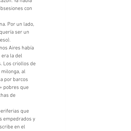
azón. Ya había 
obsesiones con 
a. Por un lado, 
quería ser un 
eso).
era la del 
 Los criollos de 
 milonga, al 
a por barcos 
» pobres que 
chas de 
eriferias que 
us empedrados y 
scribe en el 