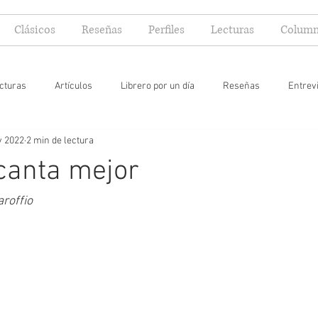
Clásicos
Reseñas
Perfiles
Lecturas
Column
cturas
Artículos
Librero por un día
Reseñas
Entrev
v 2022
2 min de lectura
 yo lector
canta mejor
roffio