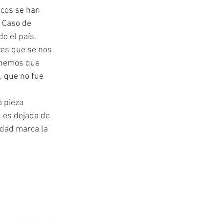
 Caso de 
o el país. 
es que se nos 
tenemos que 
, que no fue 
 es dejada de 
rdad marca la 