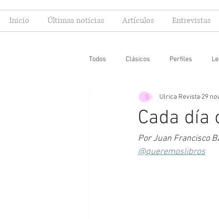
Inicio
Últimas noticias
Artículos
Entrevistas
Todos
Clásicos
Perfiles
Le
Ulrica Revista
29 no
Editoriales
Especial FIL
Mi
Cada día 
Por Juan Francisco Ba
@queremoslibros