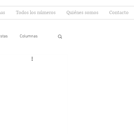
as
Todos los números
Quiénes somos
Contacto
istas
Columnas