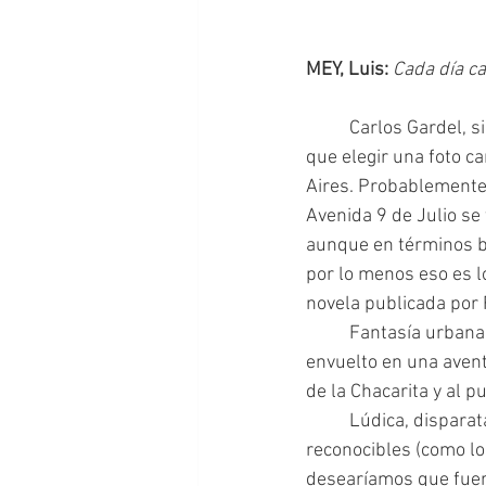
MEY, Luis: 
Cada día ca
	Carlos Gardel, sin dudas, fue el primer gran ídolo popular de la Argentina. Si tuviesemos 
que elegir una foto ca
Aires. Probablemente
Avenida 9 de Julio se 
aunque en términos bio
por lo menos eso es l
novela publicada por
  	Fantasía urbana y porteña. Un Luis Mey imaginario, casi grotesco pero entrañable, se ve 
envuelto en una avent
de la Chacarita y al 
 	Lúdica, disparatada, tierna, esta novela nos lleva de la intriga a la risa, con personajes 
reconocibles (como lo
desearíamos que fuer