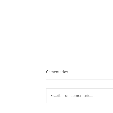
Comentarios
Escribir un comentario...
Al alcance de todos