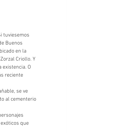
 de Buenos 
icado en la 
orzal Criollo. Y 
 existencia. O 
ás reciente 
to al cementerio 
 exóticos que 