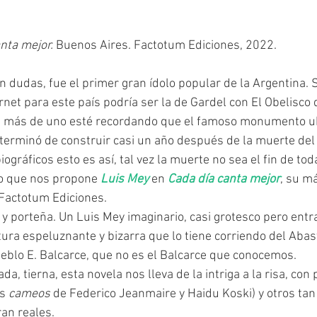
nta mejor.
 Buenos Aires. Factotum Ediciones, 2022.
rnet para este país podría ser la de Gardel con El Obelisco
 más de uno esté recordando que el famoso monumento ub
terminó de construir casi un año después de la muerte del Z
gráficos esto es así, tal vez la muerte no sea el fin de toda
o que nos propone 
Luis Mey
 en 
Cada día canta mejor
, su m
 Factotum Ediciones.
ura espeluznante y bizarra que lo tiene corriendo del Abas
pueblo E. Balcarce, que no es el Balcarce que conocemos.
s 
cameos
 de Federico Jeanmaire y Haidu Koski) y otros tan
an reales.