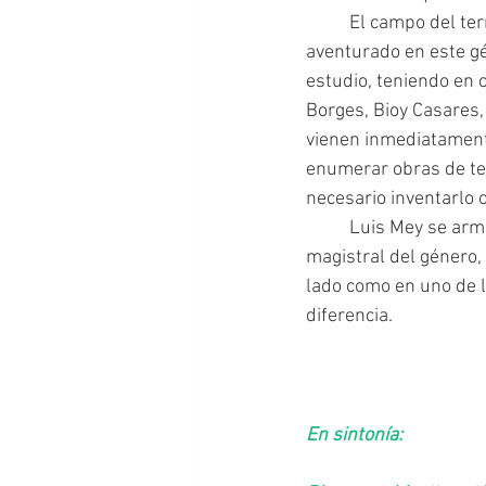
 	El campo del terror, en Argentina, aún no ha dado cosechas abundantes. Pocos se han 
aventurado en este gé
estudio, teniendo en 
Borges, Bioy Casares,
vienen inmediatamente
enumerar obras de terr
necesario inventarlo 
 	Luis Mey se arma de valor, como su personaje homónimo, y nos entrega una pieza 
magistral del género,
lado como en uno de lo
diferencia.
En sintonía: