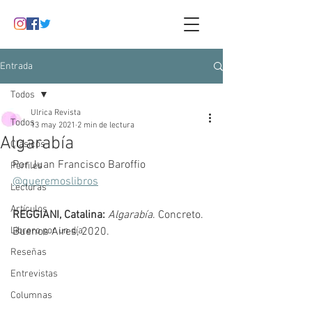
Entrada
Todos
Ulrica Revista
Todos
13 may 2021
2 min de lectura
Algarabía
Clásicos
Por Juan Francisco Baroffio
Perfiles
@queremoslibros
Lecturas
Artículos
REGGIANI, Catalina: 
Algarabía
. Concreto. 
Librero por un día
Buenos Aires, 2020.
Reseñas
Entrevistas
Columnas